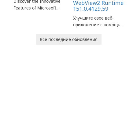
Discover the Innovative
WebView2 Runtime
э
Features of Microsoft
151.0.4129.59
л
Edge Beta: The Future of
Ca
Улучшите свое веб-
Web Browsing Microsoft
приложение с помощью
Edge Beta, developed by
среды выполнения
Microsoft Corporation, is
Microsoft Edge
Все последние обновления
shaping the landscape of
WebView2!
modern web browsers
with its cutting-edge
features and seamless
user …