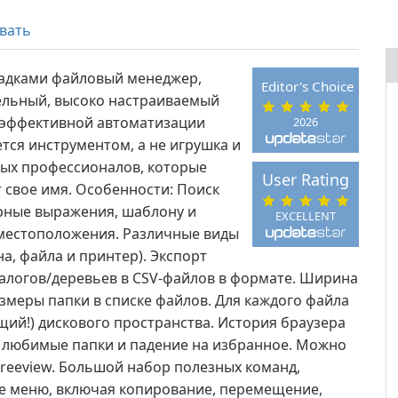
вать
ладками файловый менеджер,
Editor's Choice
ельный, высоко настраиваемый
в эффективной автоматизации
2026
ется инструментом, а не игрушка и
ых профессионалов, которые
User Rating
т свое имя. Особенности: Поиск
ярные выражения, шаблону и
EXCELLENT
 местоположения. Различные виды
а, файла и принтер). Экспорт
логов/деревьев в CSV-файлов в формате. Ширина
змеры папки в списке файлов. Для каждого файла
ий!) дискового пространства. История браузера
 любимые папки и падение на избранное. Можно
treeview. Большой набор полезных команд,
е меню, включая копирование, перемещение,