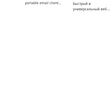
portable email client
Быстрый и
software which you can
универсальный веб-
launch from any USB or
браузер
portable media on any
computer running
Microsoft Windows.