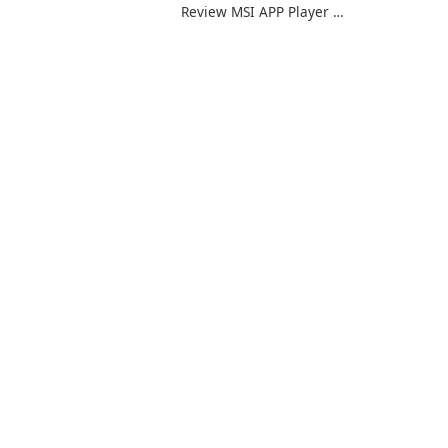
Review MSI APP Player is
лектронных книг с
MSI’s Windows Android
егкостью с помощью
emulator built atop the
libre.
BlueStacks engine and
tuned for MSI hardware.