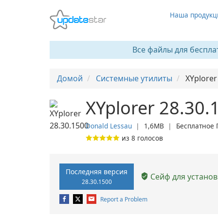
Наша продукц
Все файлы для беспла
Домой
Системные утилиты
XYplorer
XYplorer 28.30.
Donald Lessau
❘
1,6MB
❘
Бесплатное
из
8
голосов
Последняя версия
Сейф для установ
28.30.1500
Report a Problem