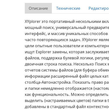
Описание
Технические
Редактиро
XYplorer это портативный несколькими вк
мощный поиск, универсальный предварит
интерфейс, и массив уникальных способо
часто повторяющихся задач. XYplorer явля
цели опытные пользователи и компьютерн
ищут Explorer замены, которая заслуживае
файлов, поддержка булевой логики, регул
двоичная строка поиска. Несколько Поиск
отчетов системы файлов (для буфера обмен
информации расширенный файл целых ката
столбца-Автонастройка. Показать право ра
и папки немедленно отображается (настоящ
как функциональность. Можно определить
выделить (настраиваемых цветов) папки в 
добавлены в стандартный файл контекстно