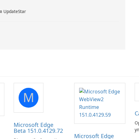
я UpdateStar
M
C
О
Microsoft Edge
у
Beta 151.0.4129.72
Microsoft Edge
б