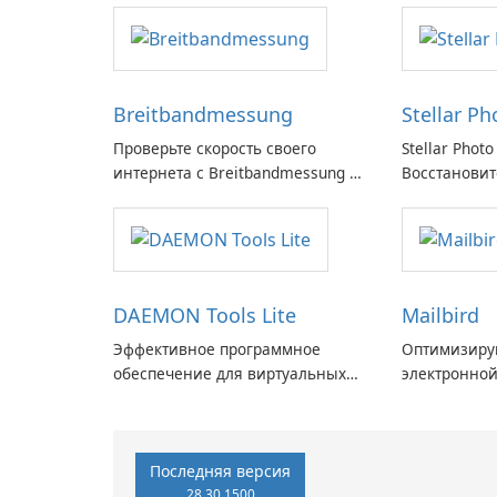
Breitbandmessung
Stellar P
Проверьте скорость своего
Stellar Photo
интернета с Breitbandmessung от
Восстановит
zafaco GmbH!
воспоминани
DAEMON Tools Lite
Mailbird
Эффективное программное
Оптимизируй
обеспечение для виртуальных
электронной
дисков
Mailbird от 
Последняя версия
28.30.1500