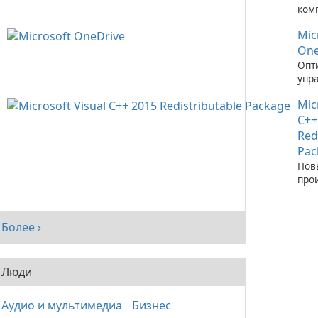
ком
зап
Mic
при
C++
One
Опт
упр
фай
Mic
пом
One
C++
Red
Pac
Пов
про
сис
рас
паке
Более ›
Visu
Люди
Аудио и мультимедиа
Бизнес