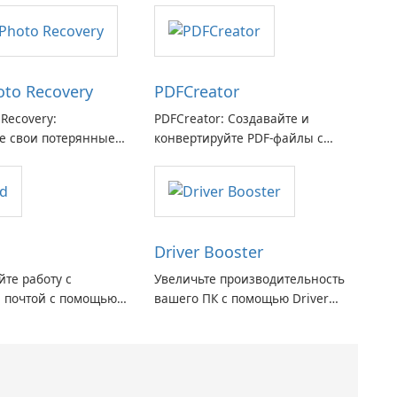
hoto Recovery
PDFCreator
 Recovery:
PDFCreator: Создавайте и
е свои потерянные
конвертируйте PDF-файлы с
я с легкостью
легкостью!
Driver Booster
те работу с
Увеличьте производительность
 почтой с помощью
вашего ПК с помощью Driver
Maryssael.
Booster от IObit